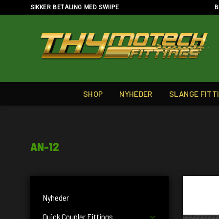
Skip
SIKKER BETALING MED SWIIPE
B
to
content
SHOP
NYHEDER
SLANGE FITT
AN-12
Nyheder
Quick Coupler Fittings