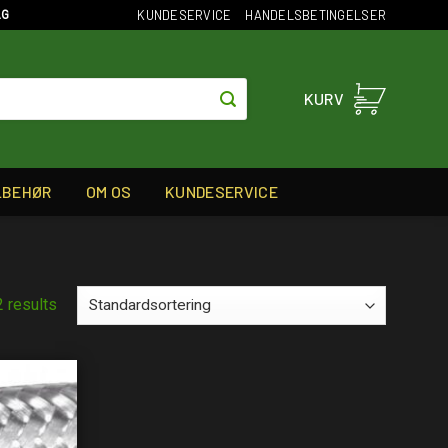
KUNDESERVICE
HANDELSBETINGELSER
AG
KURV
LBEHØR
OM OS
KUNDESERVICE
2 results