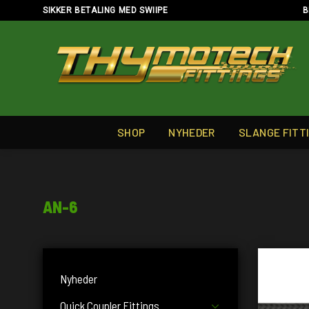
Skip
SIKKER BETALING MED SWIIPE
B
to
content
SHOP
NYHEDER
SLANGE FITT
AN-6
Nyheder
Quick Coupler Fittings