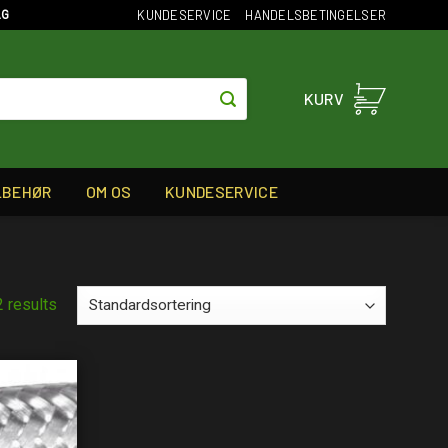
KUNDESERVICE
HANDELSBETINGELSER
AG
KURV
LBEHØR
OM OS
KUNDESERVICE
2 results