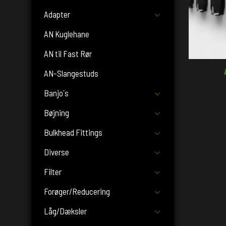
Adapter
AN Kuglehane
AN til Fast Rør
AN-Slangestuds
Banjo´s
Bøjning
Bulkhead Fittings
Diverse
Filter
Forøger/Reducering
Låg/Dæksler