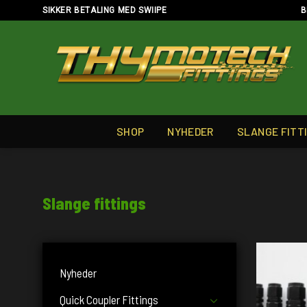
Skip
SIKKER BETALING MED SWIIPE
B
to
content
SHOP
NYHEDER
SLANGE FITT
Slange fittings
Nyheder
Quick Coupler Fittings