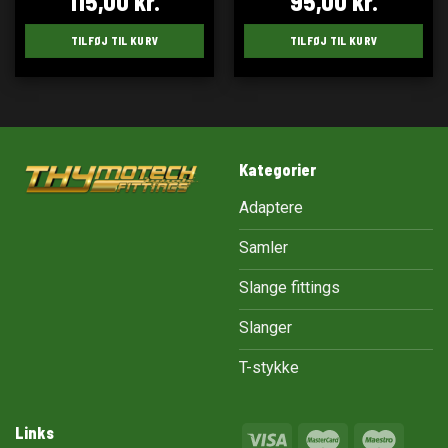
115,00
kr.
95,00
kr.
TILFØJ TIL KURV
TILFØJ TIL KURV
Kategorier
Adaptere
Samler
Slange fittings
Slanger
T-stykke
Links