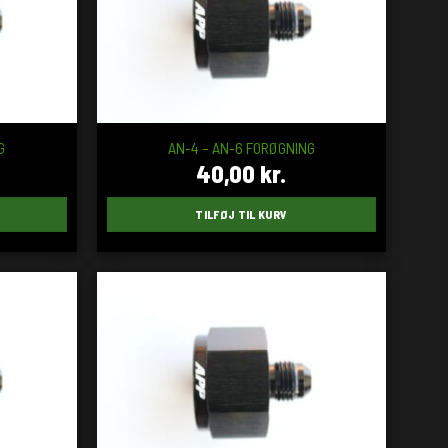
G
AN-4 – AN-6 FORØGNING
40,00
kr.
TILFØJ TIL KURV