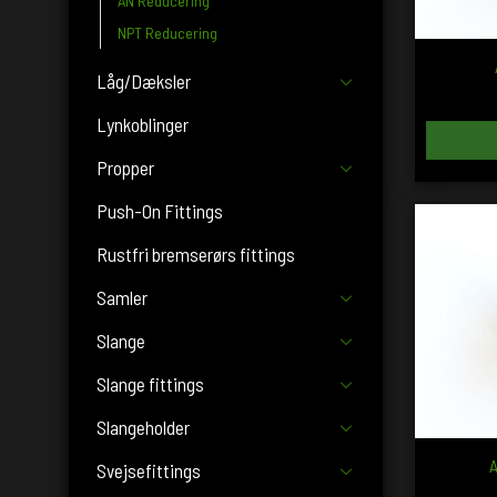
AN Reducering
NPT Reducering
Låg/Dæksler
Lynkoblinger
Propper
Push-On Fittings
Rustfri bremserørs fittings
Samler
Slange
Slange fittings
Slangeholder
A
Svejsefittings