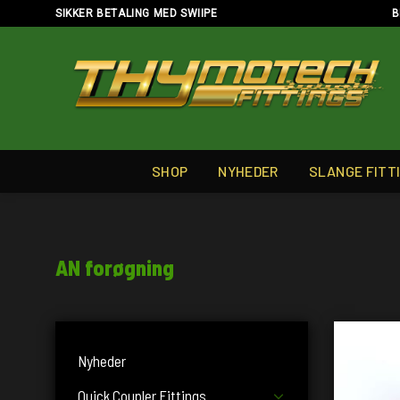
Skip
SIKKER BETALING MED SWIIPE
B
to
content
SHOP
NYHEDER
SLANGE FITT
AN forøgning
Nyheder
Quick Coupler Fittings