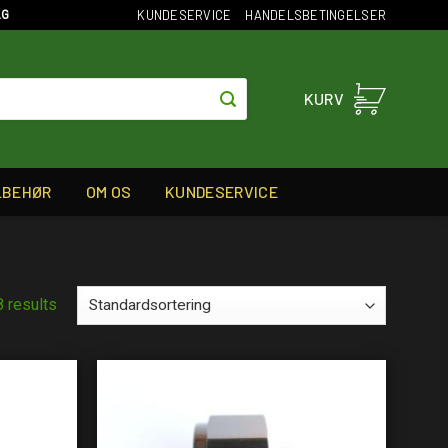
KUNDESERVICE
HANDELSBETINGELSER
AG
KURV
LBEHØR
OM OS
KUNDESERVICE
8 results