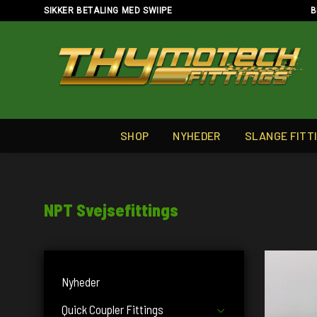
Skip
SIKKER BETALING MED SWIIPE
B
to
content
SHOP
NYHEDER
SLANGE FITT
NPT Svejsefittings
Nyheder
Quick Coupler Fittings