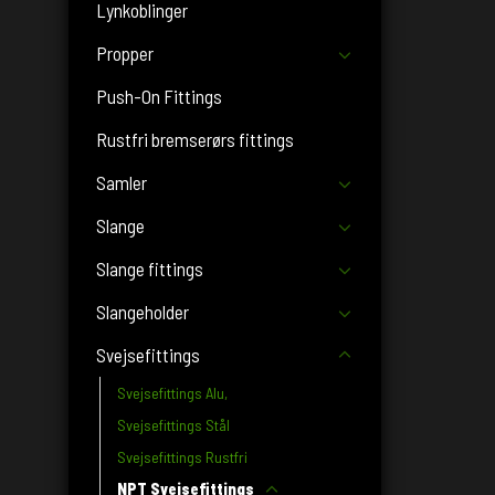
Lynkoblinger
Propper
Push-On Fittings
Rustfri bremserørs fittings
Samler
Slange
Slange fittings
Slangeholder
Svejsefittings
Svejsefittings Alu,
Svejsefittings Stål
Svejsefittings Rustfri
NPT Svejsefittings