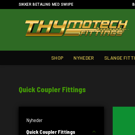
Skip
SIKKER BETALING MED SWIIPE
B
to
content
SHOP
NYHEDER
SLANGE FITT
Quick Coupler Fittings
Nyheder
Quick Coupler Fittings