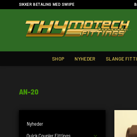
Skip
SIKKER BETALING MED SWIIPE
B
to
content
SHOP
NYHEDER
SLANGE FITT
AN-20
Nyheder
Quick Coupler Fittings