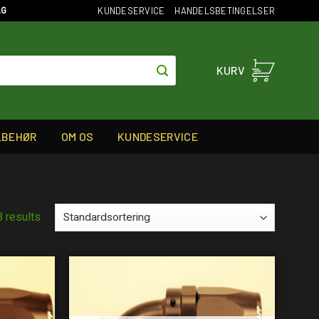
KUNDESERVICE
HANDELSBETINGELSER
AG
KURV
LBEHØR
OM OS
KUNDESERVICE
8 results