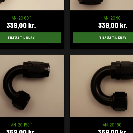
AN-20 60°
AN-20 90°
339,00
kr.
339,00
kr.
TILFØJ TIL KURV
TILFØJ TIL KURV
AN-20 150°
AN-20 180°
369,00
kr.
369,00
kr.