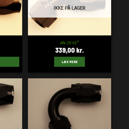
IKKE PÅ LAGER
AN-20 45°
339,00
kr.
LÆS MERE