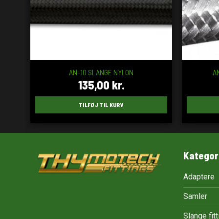
AN-10 SLANGE NYLON
A
135,00
kr.
TILFØJ TIL KURV
Kategor
Adaptere
Samler
Slange fit