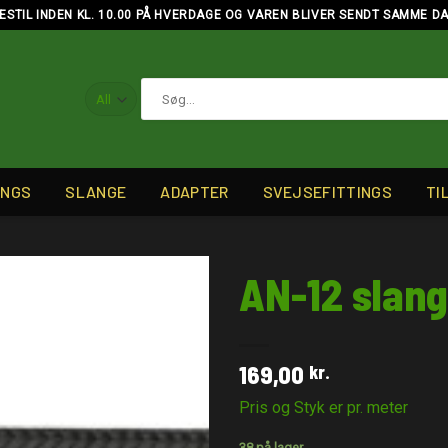
ESTIL INDEN KL. 10.00 PÅ HVERDAGE OG VAREN BLIVER SENDT SAMME D
Søg
efter:
INGS
SLANGE
ADAPTER
SVEJSEFITTINGS
TI
AN-12 slang
169,00
kr.
Pris og Styk er pr. meter
38 på lager