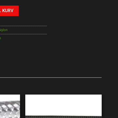
L KURV
Nylon
e