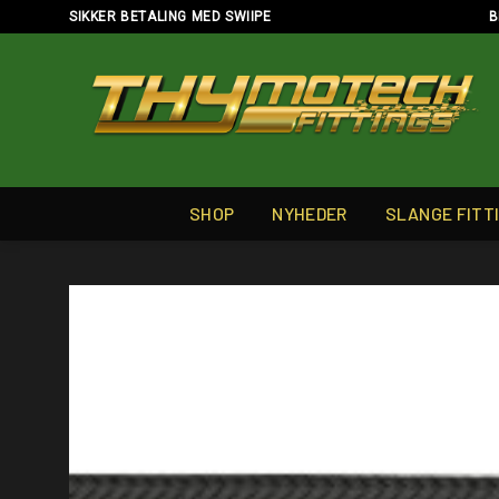
Skip
SIKKER BETALING MED SWIIPE
B
to
content
SHOP
NYHEDER
SLANGE FITT