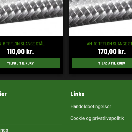
N-6 TEFLON SLANGE STÅL
AN-10 TEFLON SLANGE S
110,00
kr.
170,00
kr.
TILFØJ TIL KURV
TILFØJ TIL KURV
ier
Links
Handelsbetingelser
Cookie og privatlivspolitik
tings