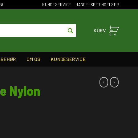
KUNDESERVICE
HANDELSBETINGELSER
AG
KURV
LBEHØR
OM OS
KUNDESERVICE
e Nylon