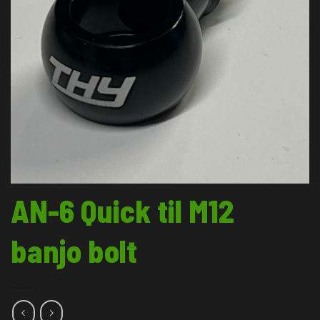
AN-6 Quick til M12
banjo bolt