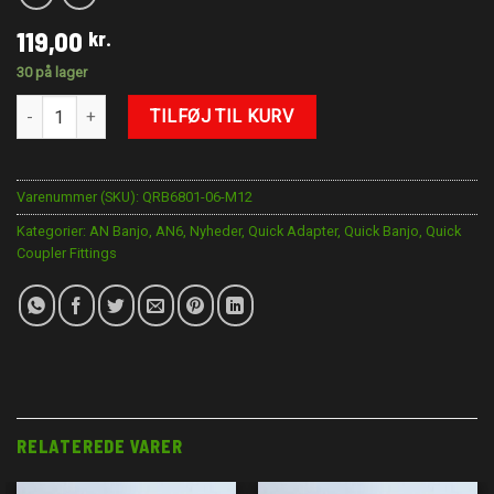
119,00
kr.
30 på lager
AN-6 Quick til M12 banjo bolt antal
TILFØJ TIL KURV
Varenummer (SKU):
QRB6801-06-M12
Kategorier:
AN Banjo
,
AN6
,
Nyheder
,
Quick Adapter
,
Quick Banjo
,
Quick
Coupler Fittings
RELATEREDE VARER