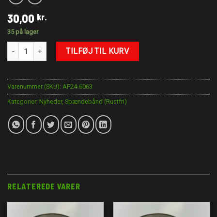
30,00
kr.
35 på lager
T-Bolt Calmps Ø60-63mm antal
TILFØJ TIL KURV
Varenummer (SKU):
AF24-6063
Kategorier:
Nyheder
,
Spændebånd (Rustfri)
RELATEREDE VARER