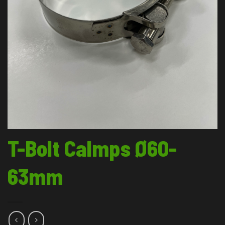
T-Bolt Calmps Ø60-
63mm