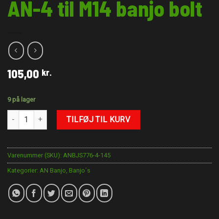
AN-4 til M14 banjo bolt
105,00
kr.
9 på lager
AN-4 til M14 banjo bolt antal
TILFØJ TIL KURV
Varenummer (SKU):
ANBJS776-4-145
Kategorier:
AN Banjo
,
Banjo´s