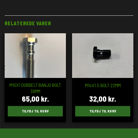
RELATEREDE VARER
M10X1 DOBBELT BANJO BOLT
M14X1.5 BOLT 22MM
39MM
65,00
kr.
32,00
kr.
TILFØJ TIL KURV
TILFØJ TIL KURV