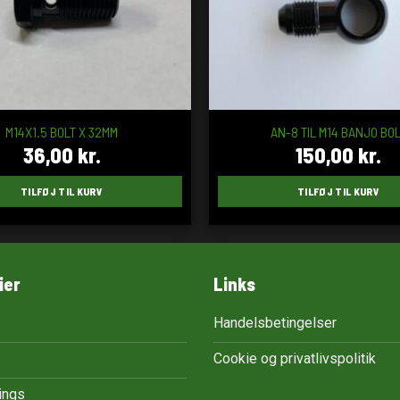
M14X1.5 BOLT X 32MM
AN-8 TIL M14 BANJO BO
36,00
kr.
150,00
kr.
TILFØJ TIL KURV
TILFØJ TIL KURV
ier
Links
Handelsbetingelser
Cookie og privatlivspolitik
tings