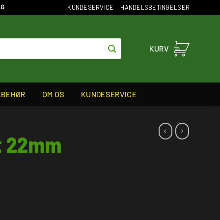
KUNDESERVICE
HANDELSBETINGELSER
AG
KURV
LBEHØR
OM OS
KUNDESERVICE
lt 22mm