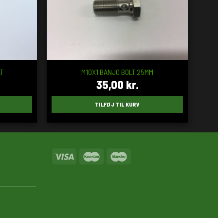
LT
M10X1 BANJO BOLT 25MM
35,00
kr.
TILFØJ TIL KURV