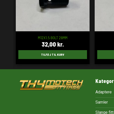
M12X1.5 BOLT 28MM
32,00
kr.
TILFØJ TIL KURV
Kategor
Adaptere
Samler
Slange fit