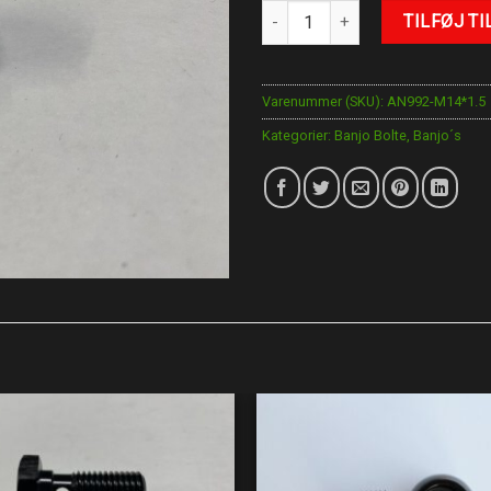
M14x1.5 Bolt 22mm antal
TILFØJ TI
Varenummer (SKU):
AN992-M14*1.5
Kategorier:
Banjo Bolte
,
Banjo´s