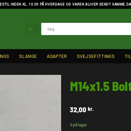
ESTIL INDEN KL. 10.00 PÅ HVERDAGE OG VAREN BLIVER SENDT SAMME D
Søg
efter:
INGS
SLANGE
ADAPTER
SVEJSEFITTINGS
TI
M14x1.5 Bo
32,00
kr.
9 på lager