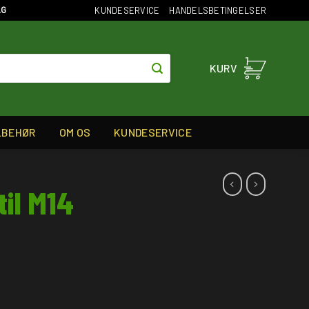
KUNDESERVICE
HANDELSBETINGELSER
AG
KURV
LBEHØR
OM OS
KUNDESERVICE
til M14