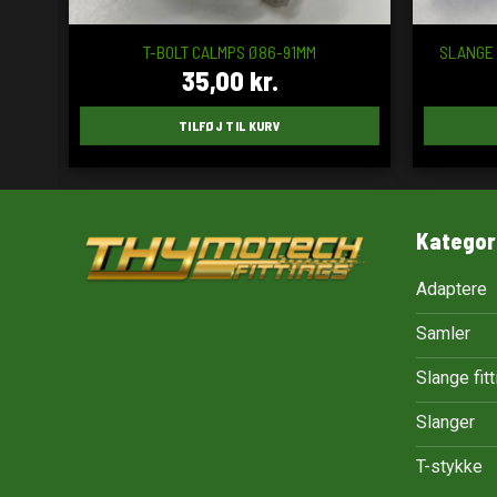
T-BOLT CALMPS Ø86-91MM
SLANGE 
35,00
kr.
TILFØJ TIL KURV
Kategor
Adaptere
Samler
Slange fit
Slanger
T-stykke