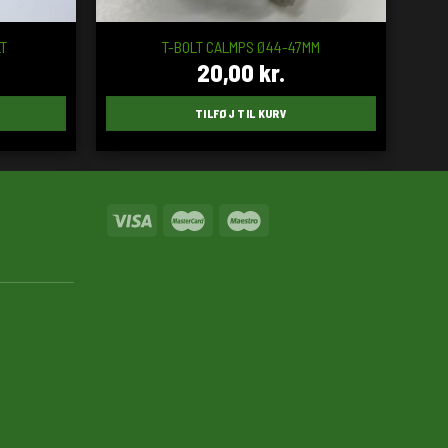
LT
T-BOLT CALMPS Ø44-47MM
20,00
kr.
TILFØJ TIL KURV