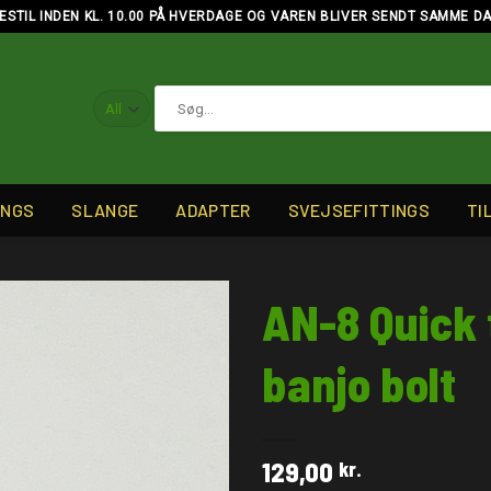
ESTIL INDEN KL. 10.00 PÅ HVERDAGE OG VAREN BLIVER SENDT SAMME D
Søg
efter:
INGS
SLANGE
ADAPTER
SVEJSEFITTINGS
TI
AN-8 Quick 
banjo bolt
129,00
kr.