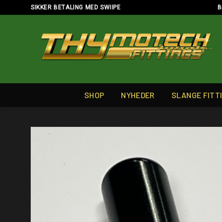
Skip
SIKKER BETALING MED SWIIPE
B
to
content
SHOP
NYHEDER
SLANGE FITT