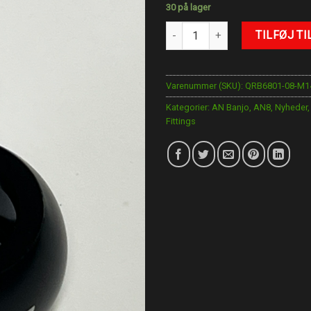
30 på lager
AN-8 Quick til M14 banjo bolt an
TILFØJ TI
Varenummer (SKU):
QRB6801-08-M1
Kategorier:
AN Banjo
,
AN8
,
Nyheder
Fittings