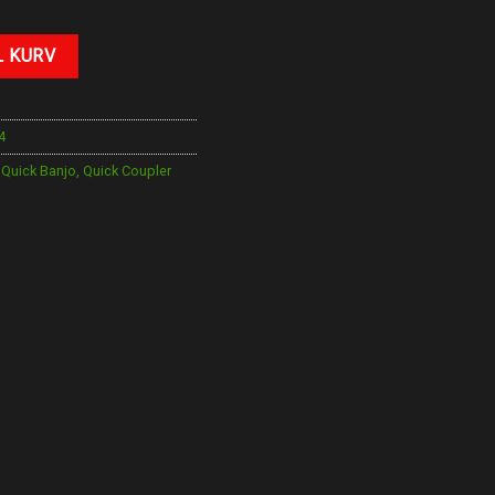
tal
L KURV
4
,
Quick Banjo
,
Quick Coupler