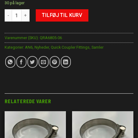
30 på lager
AN-6 Quick samler antal
TILFØJ TIL KURV
Varenummer (SKU):
QRA6805-06
Kategorier:
AN6
,
Nyheder
,
Quick Coupler Fittings
,
Samler
RELATEREDE VARER