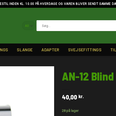
ESTIL INDEN KL. 10.00 PÅ HVERDAGE OG VAREN BLIVER SENDT SAMME D
Søg
efter:
INGS
SLANGE
ADAPTER
SVEJSEFITTINGS
TI
AN-12 Blind
40,00
kr.
28 på lager