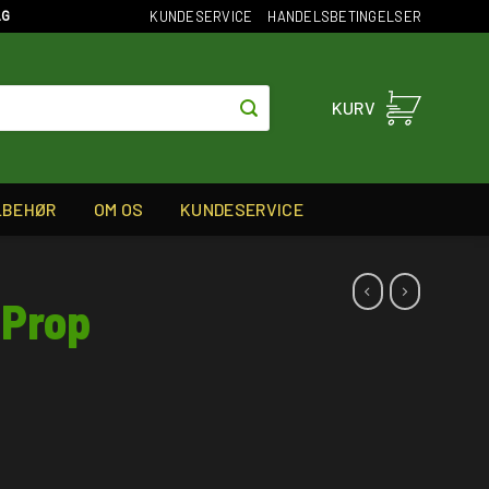
KUNDESERVICE
HANDELSBETINGELSER
AG
KURV
LBEHØR
OM OS
KUNDESERVICE
 Prop