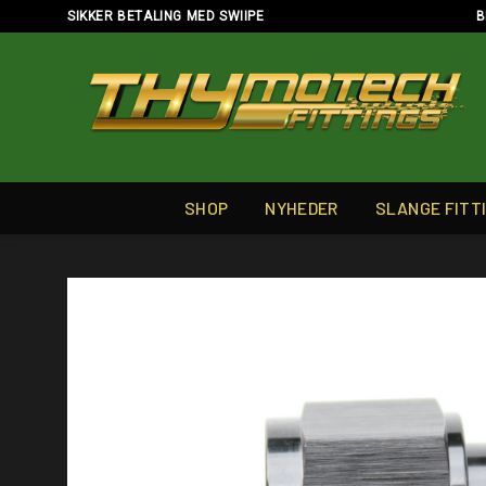
Skip
SIKKER BETALING MED SWIIPE
B
to
content
SHOP
NYHEDER
SLANGE FITT