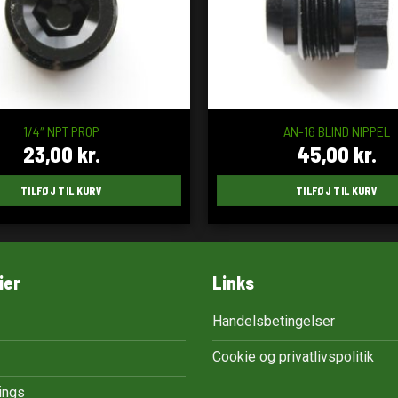
1/4″ NPT PROP
AN-16 BLIND NIPPEL
23,00
kr.
45,00
kr.
TILFØJ TIL KURV
TILFØJ TIL KURV
ier
Links
Handelsbetingelser
Cookie og privatlivspolitik
tings