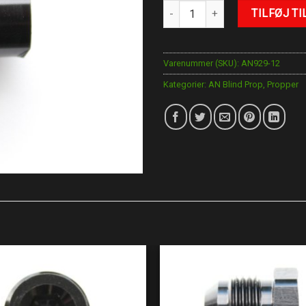
AN-12 Blind Prop antal
TILFØJ TI
Varenummer (SKU):
AN929-12
Kategorier:
AN Blind Prop
,
Propper