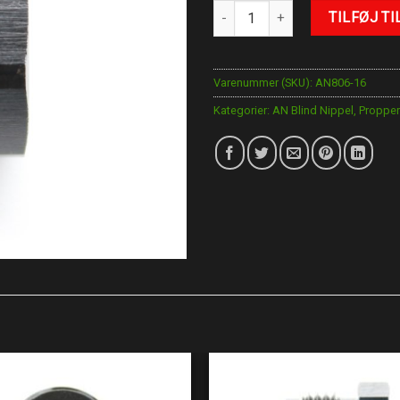
AN-16 Blind Nippel antal
TILFØJ TI
Varenummer (SKU):
AN806-16
Kategorier:
AN Blind Nippel
,
Propper