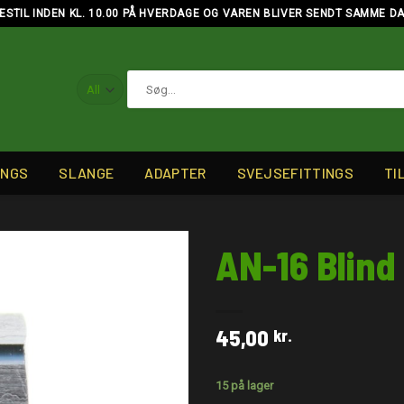
ESTIL INDEN KL. 10.00 PÅ HVERDAGE OG VAREN BLIVER SENDT SAMME D
Søg
efter:
INGS
SLANGE
ADAPTER
SVEJSEFITTINGS
TI
AN-16 Blind
45,00
kr.
15 på lager