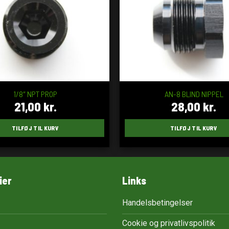
1/8″ NPT PROP
AN-8 BLIND NIPPEL
21,00
kr.
28,00
kr.
TILFØJ TIL KURV
TILFØJ TIL KURV
ier
Links
Handelsbetingelser
Cookie og privatlivspolitik