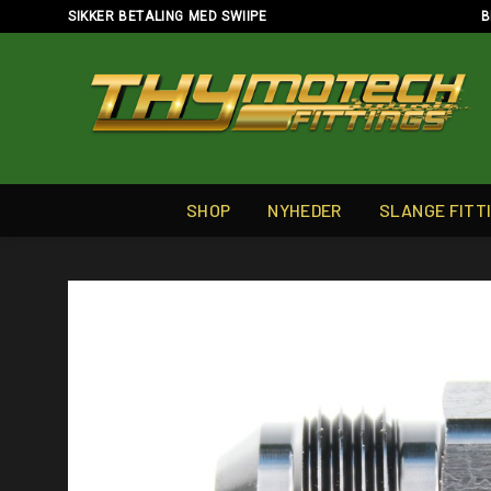
Skip
SIKKER BETALING MED SWIIPE
B
to
content
SHOP
NYHEDER
SLANGE FITT