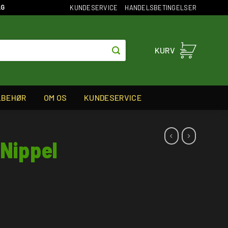
KUNDESERVICE
HANDELSBETINGELSER
AG
KURV
LBEHØR
OM OS
KUNDESERVICE
 Nippel