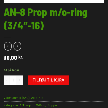
AN-8 Prop m/o-ring
(3/4″-16)
30,00
kr.
14 på lager
AN-8 Prop m/o-ring (3/4"-16) antal
TILFØJ TIL KURV
Varenummer (SKU):
AN814-8
Kategorier:
AN Prop m. O-Ring
,
Propper