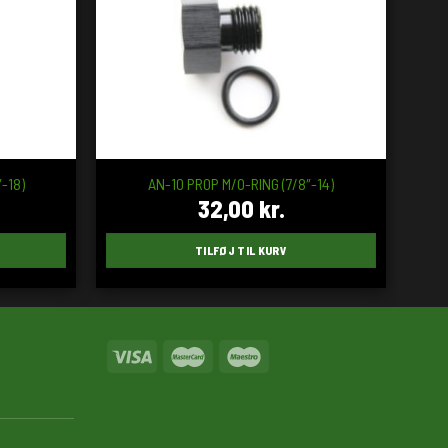
-18)
AN-10 PROP M/O-RING (7/8″-14)
32,00
kr.
TILFØJ TIL KURV