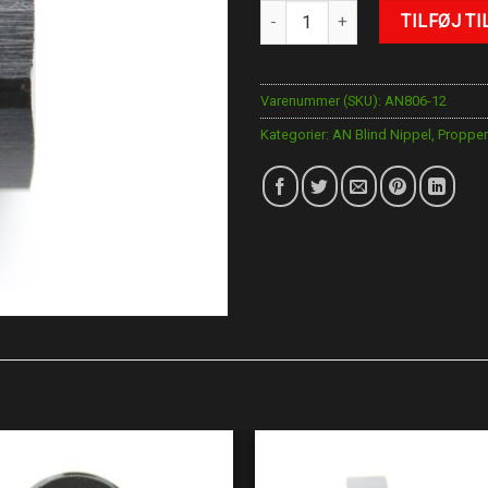
AN-12 Blind Nippel antal
TILFØJ TI
Varenummer (SKU):
AN806-12
Kategorier:
AN Blind Nippel
,
Propper