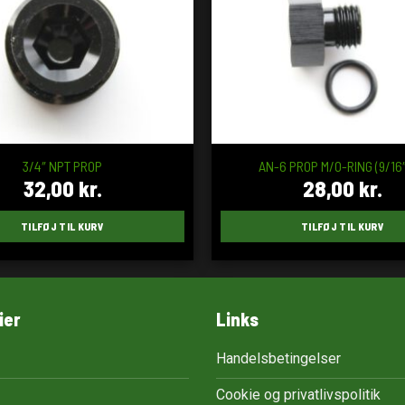
3/4″ NPT PROP
AN-6 PROP M/O-RING (9/16″
32,00
kr.
28,00
kr.
TILFØJ TIL KURV
TILFØJ TIL KURV
ier
Links
Handelsbetingelser
Cookie og privatlivspolitik