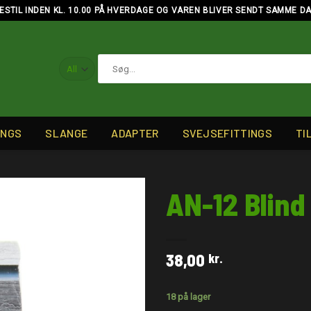
ESTIL INDEN KL. 10.00 PÅ HVERDAGE OG VAREN BLIVER SENDT SAMME D
Søg
efter:
INGS
SLANGE
ADAPTER
SVEJSEFITTINGS
TI
AN-12 Blind
38,00
kr.
18 på lager