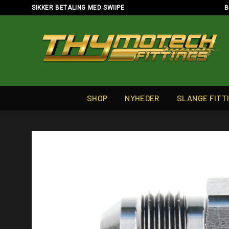
Skip
SIKKER BETALING MED SWIIPE
B
to
content
SHOP
NYHEDER
SLANGE FITT