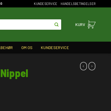
KUNDESERVICE
HANDELSBETINGELSER
AG
KURV
LBEHØR
OM OS
KUNDESERVICE
 Nippel