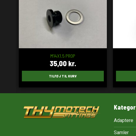
M14X1.5 PROP
35,00
kr.
TILFØJ TIL KURV
Kategor
Adaptere
Samler