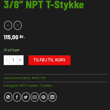
3/8″ NPT T-Stykke
115,00
kr.
23 på lager
3/8" NPT T-Stykke antal
TILFØJ TIL KURV
Varenummer (SKU):
AN917-03
Kategorier:
NPT T-stykker
,
T-stykker