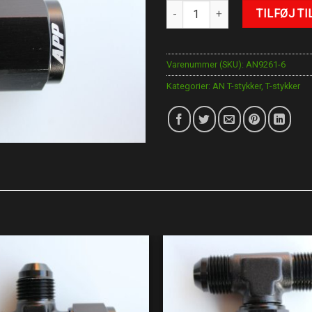
AN-6 T-Stykke antal
TILFØJ TI
Varenummer (SKU):
AN9261-6
Kategorier:
AN T-stykker
,
T-stykker