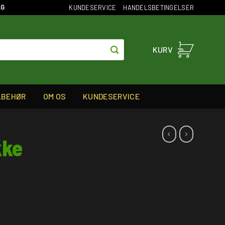
KUNDESERVICE
HANDELSBETINGELSER
AG
KURV
LBEHØR
OM OS
KUNDESERVICE
kke