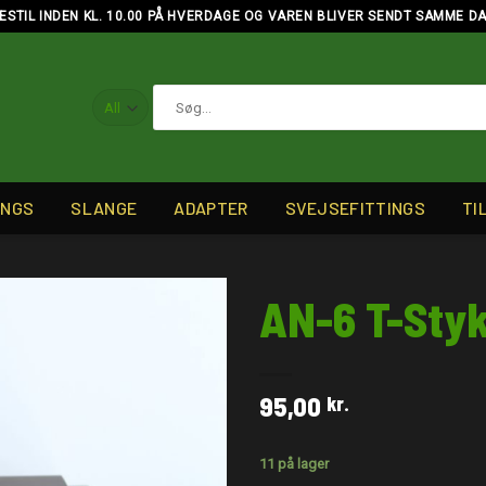
ESTIL INDEN KL. 10.00 PÅ HVERDAGE OG VAREN BLIVER SENDT SAMME D
Søg
efter:
INGS
SLANGE
ADAPTER
SVEJSEFITTINGS
TI
AN-6 T-Sty
95,00
kr.
11 på lager