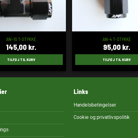
AN-10 T-STYKKE
AN-4 T-STYKKE
145,00
kr.
95,00
kr.
TILFØJ TIL KURV
TILFØJ TIL KURV
ier
Links
Handelsbetingelser
Cookie og privatlivspolitik
tings