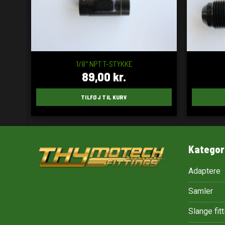
1/8″ NPT T-STYKKE
89,00
kr.
TILFØJ TIL KURV
Kategor
Adaptere
Samler
Slange fit