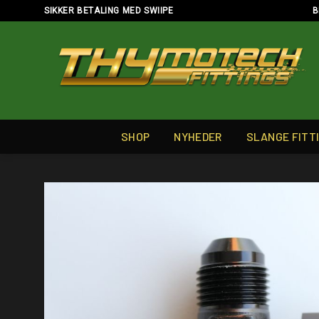
Skip
SIKKER BETALING MED SWIIPE
B
to
content
SHOP
NYHEDER
SLANGE FITT