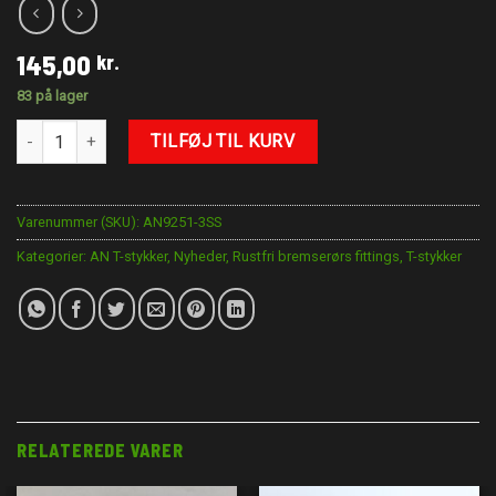
145,00
kr.
83 på lager
AN-3 T-stykke Rustfri antal
TILFØJ TIL KURV
Varenummer (SKU):
AN9251-3SS
Kategorier:
AN T-stykker
,
Nyheder
,
Rustfri bremserørs fittings
,
T-stykker
RELATEREDE VARER