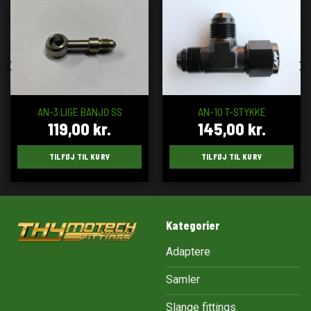
AN-3 LIGE BANJO SS
AN-10 T-STYKKE
119,00
kr.
145,00
kr.
TILFØJ TIL KURV
TILFØJ TIL KURV
Kategorier
Adaptere
Samler
Slange fittings