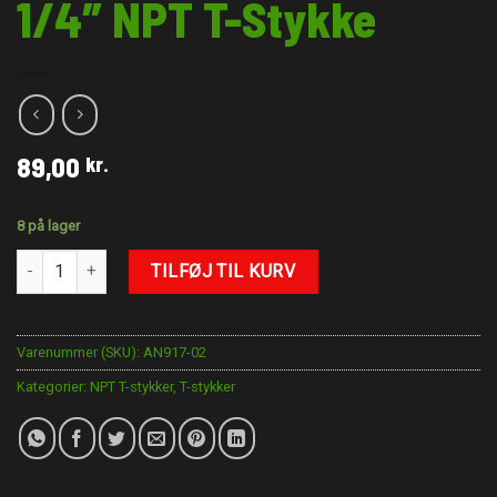
1/4″ NPT T-Stykke
89,00
kr.
8 på lager
1/4" NPT T-Stykke antal
TILFØJ TIL KURV
Varenummer (SKU):
AN917-02
Kategorier:
NPT T-stykker
,
T-stykker