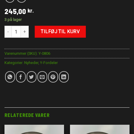
245,00
kr.
3 på lager
Y-Block AN6 med 1/8"NPT antal
TILFØJ TIL KURV
Varenummer (SKU):
Y-0806
Kategorier:
Nyheder
,
Y-Fordeler
RELATEREDE VARER