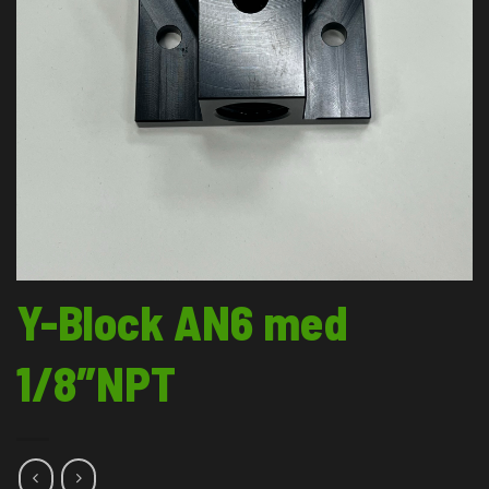
Y-Block AN6 med
1/8″NPT