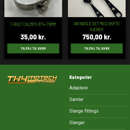
AN NØGLE SET MED SKIFTE
T-BOLT CALMPS Ø74-79MM
KÆBER
35,00
kr.
750,00
kr.
TILFØJ TIL KURV
TILFØJ TIL KURV
Kategorier
Adaptere
Samler
Slange fittings
Slanger