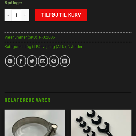
5 på lager
3" Låg antal
TILFØJ TIL KURV
Varenummer (SKU):
RK02005
Kategorier:
Låg til Påsvejsing (ALU)
,
Nyheder
RELATEREDE VARER