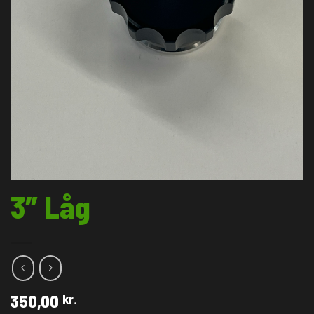
3″ Låg
350,00
kr.