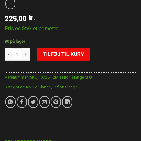
225,00
kr.
Pris og Styk er pr. meter
30 på lager
AN-12 Teflon slange STÅL antal
TILFØJ TIL KURV
Varenummer (SKU):
0725-12M Teflon slange St�l
Kategorier:
AN-12
,
Slange
,
Teflon Slange