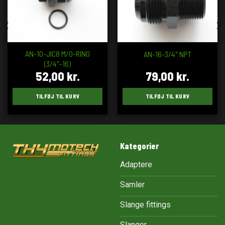
AN-10-JIC8 M/O-RING
AN-16-3/4″ NPT
(3/4″-16)
52,00
kr.
79,00
kr.
TILFØJ TIL KURV
TILFØJ TIL KURV
Kategorier
Adaptere
Samler
Slange fittings
Slanger