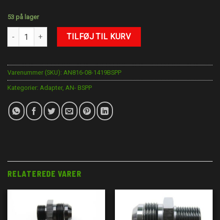
53 på lager
AN8-1/4"BSPP antal
TILFØJ TIL KURV
Varenummer (SKU):
AN816-08-1419BSPP
Kategorier:
Adapter
,
AN- BSPP
RELATEREDE VARER