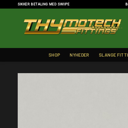
Skip
SIKKER BETALING MED SWIIPE
B
to
content
SHOP
NYHEDER
SLANGE FITT