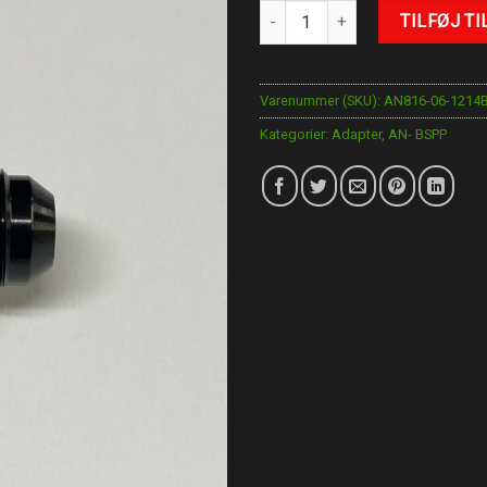
AN6-1/2"BSPP antal
TILFØJ TI
Varenummer (SKU):
AN816-06-1214
Kategorier:
Adapter
,
AN- BSPP