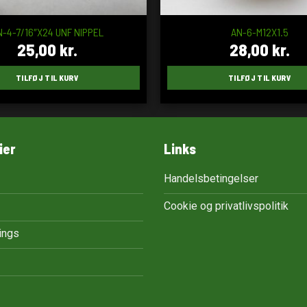
N-4-7/16″X24 UNF NIPPEL
AN-6-M12X1.5
25,00
kr.
28,00
kr.
TILFØJ TIL KURV
TILFØJ TIL KURV
ier
Links
Handelsbetingelser
Cookie og privatlivspolitik
tings