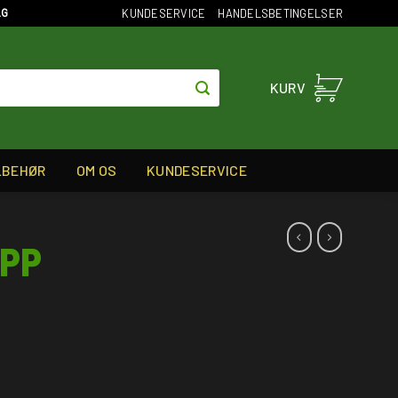
KUNDESERVICE
HANDELSBETINGELSER
AG
KURV
LBEHØR
OM OS
KUNDESERVICE
SPP