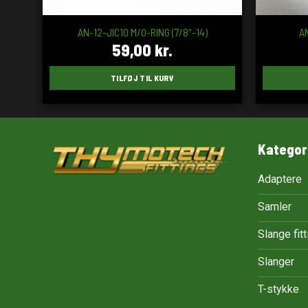
AN-12-JIC10 M/O-RING (7/8″-14)
A
59,00
kr.
TILFØJ TIL KURV
Kategor
Adaptere
Samler
Slange fit
Slanger
T-stykke