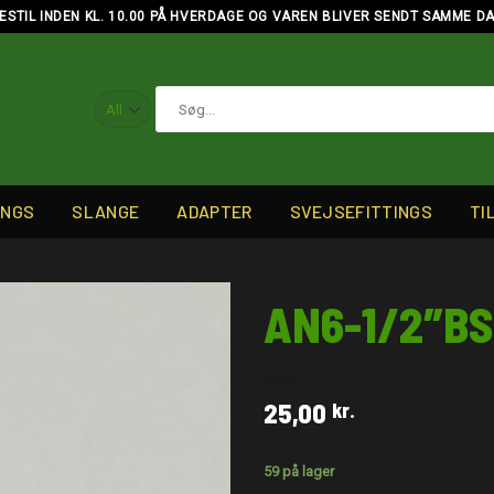
ESTIL INDEN KL. 10.00 PÅ HVERDAGE OG VAREN BLIVER SENDT SAMME D
Søg
efter:
INGS
SLANGE
ADAPTER
SVEJSEFITTINGS
TI
AN6-1/2″B
25,00
kr.
59 på lager