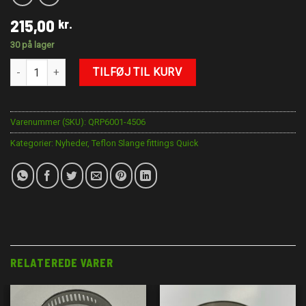
215,00
kr.
30 på lager
AN6 45° Teflon slange til AN6 Quick hun antal
TILFØJ TIL KURV
Varenummer (SKU):
QRP6001-4506
Kategorier:
Nyheder
,
Teflon Slange fittings Quick
RELATEREDE VARER