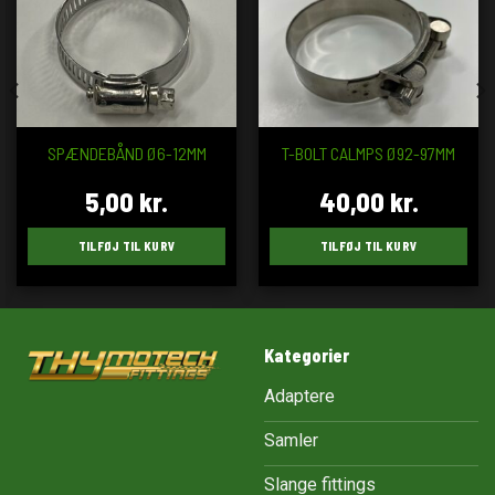
SPÆNDEBÅND Ø6-12MM
T-BOLT CALMPS Ø92-97MM
5,00
kr.
40,00
kr.
TILFØJ TIL KURV
TILFØJ TIL KURV
Kategorier
Adaptere
Samler
Slange fittings