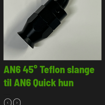
AN6 45° Teflon slange
til AN6 Quick hun