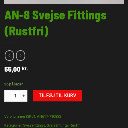
AN-8 Svejse Fittings
(Rustfri)
55,00
kr.
36 på lager
AN-8 Svejse Fittings (Rustfri) antal
TILFØJ TIL KURV
Varenummer (SKU):
AN617-7108SS
Kategorier:
Svejsefittings
,
Svejsefittings Rustfri