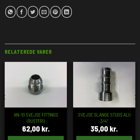
RELATEREDE VARER
AN-10 SVEJSE FITTINGS
SVEJSE SLANGE STUDS ALU
(RUSTFRI)
3/4″
62,00
kr.
35,00
kr.