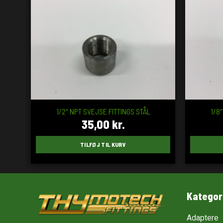
1/2″ NPT SVEJSE FITTINGS STÅL
1/8
35,00
kr.
TILFØJ TIL KURV
Kategor
Adaptere