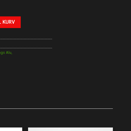
L KURV
ngs Alu,