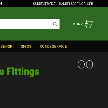
KUNDESERVICE
HANDELSBETINGELSER
AG
KURV
LBEHØR
OM OS
KUNDESERVICE
e Fittings