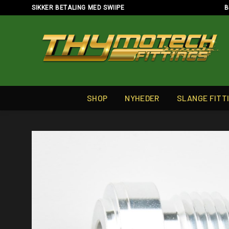
Skip
SIKKER BETALING MED SWIIPE
B
to
content
SHOP
NYHEDER
SLANGE FITT