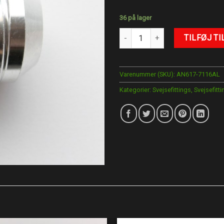
36 på lager
AN-16 Svejse Fittings (Alu) antal
TILFØJ TI
Varenummer (SKU):
AN617-7116AL
Kategorier:
Svejsefittings
,
Svejsefitti