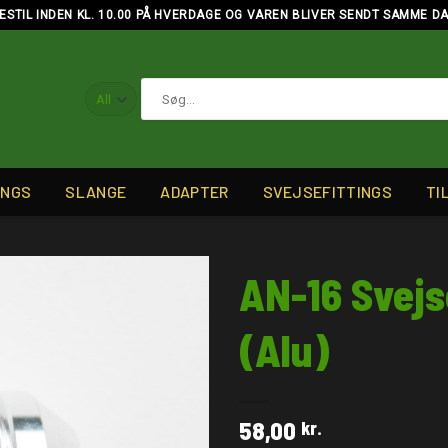
ESTIL INDEN KL. 10.00 PÅ HVERDAGE OG VAREN BLIVER SENDT SAMME D
Søg
efter:
INGS
SLANGE
ADAPTER
SVEJSEFITTINGS
TI
AN-16 Svejs
(Alu)
58,00
kr.