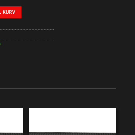
L KURV
e