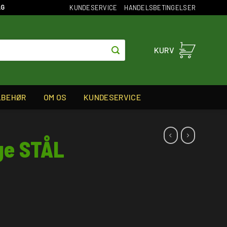
KUNDESERVICE
HANDELSBETINGELSER
AG
KURV
LBEHØR
OM OS
KUNDESERVICE
ge STÅL