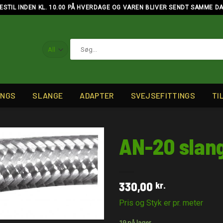
ESTIL INDEN KL. 10.00 PÅ HVERDAGE OG VAREN BLIVER SENDT SAMME D
Søg
efter:
INGS
SLANGE
ADAPTER
SVEJSEFITTINGS
TI
AN-20 slan
330,00
kr.
Pris og Styk er pr. meter
19 på lager