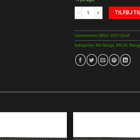
AN-20 slange STÅL antal
TILFØJ TI
Varenummer (SKU):
0721-20-M
Kategorier:
AN Slange
,
AN-20
,
Slang