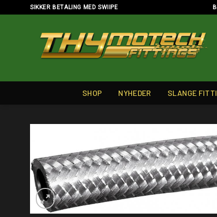
Skip
SIKKER BETALING MED SWIIPE
B
to
content
SHOP
NYHEDER
SLANGE FITT