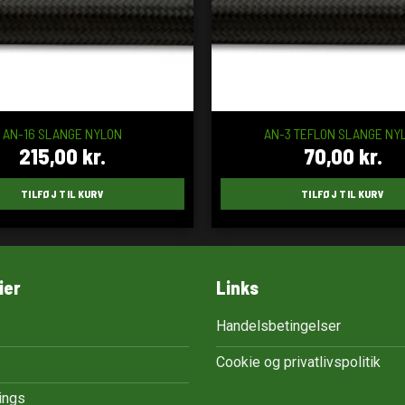
AN-16 SLANGE NYLON
AN-3 TEFLON SLANGE NY
215,00
kr.
70,00
kr.
TILFØJ TIL KURV
TILFØJ TIL KURV
ier
Links
Handelsbetingelser
Cookie og privatlivspolitik
tings