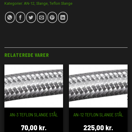
Kategorier:
AN-12
,
Slange
,
Teflon Slange
RELATEREDE VARER
AN-3 TEFLON SLANGE STÅL
AN-12 TEFLON SLANGE STÅL
70,00
kr.
225,00
kr.