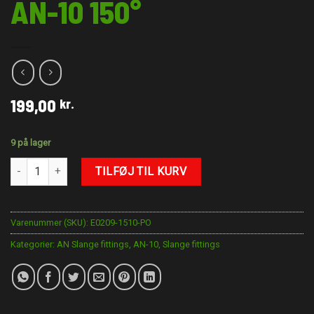
AN-10 150°
199,00
kr.
9 på lager
AN-10 150° antal
TILFØJ TIL KURV
Varenummer (SKU):
E0209-1510-PO
Kategorier:
AN Slange fittings
,
AN-10
,
Slange fittings