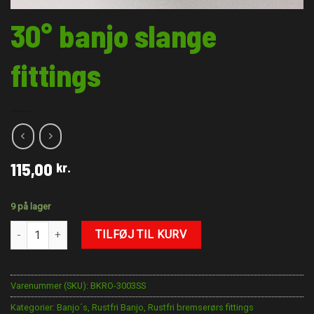
30° banjo slange
fittings
115,00
kr.
9 på lager
30° banjo slange fittings antal
TILFØJ TIL KURV
Varenummer (SKU):
BKRO-3003SS
Kategorier:
Banjo´s
,
Rustfri Banjo
,
Rustfri bremserørs fittings