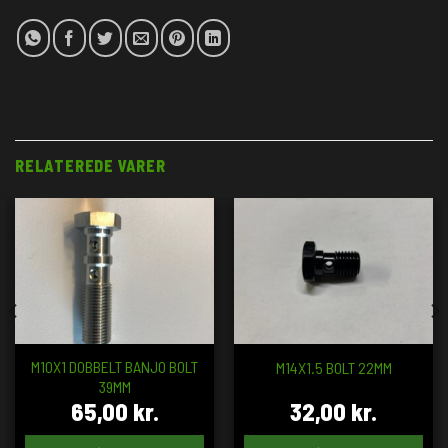
RELATEREDE VARER
M10X1 DOBBELT BANJO BOLT
M14X1.5 BOLT 22MM
39MM
65,00
kr.
32,00
kr.