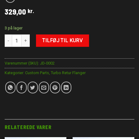
329,00
kr.
3 på lager
Turbo Retur Flange AN12 Lang model antal
TILFØJ TIL KURV
Varenummer (SKU):
JD-0002
Kategorier:
Custom Parts
,
Turbo Retur Flanger
RELATEREDE VARER