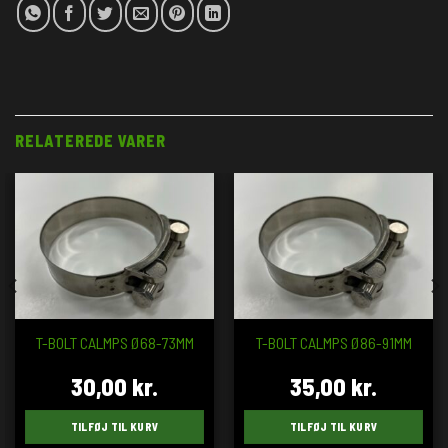
RELATEREDE VARER
T-BOLT CALMPS Ø68-73MM
T-BOLT CALMPS Ø86-91MM
30,00
kr.
35,00
kr.
TILFØJ TIL KURV
TILFØJ TIL KURV