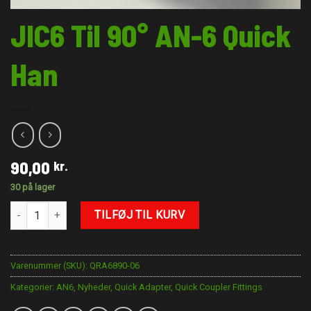
JIC6 Til 90° AN-6 Quick
Han
90,00
kr.
30 på lager
JIC6 Til 90° AN-6 Quick Han antal
TILFØJ TIL KURV
Varenummer (SKU):
QRA6890-06
Kategorier:
AN6
,
Nyheder
,
Quick Adapter
,
Quick Coupler Fittings