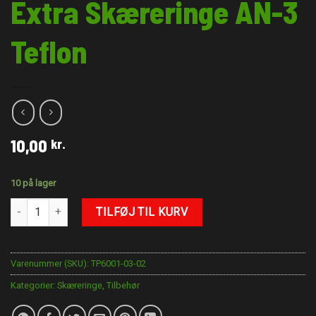
Extra Skæreringe AN-3
Teflon
10,00
kr.
10 på lager
Extra Skæreringe AN-3 Teflon antal
TILFØJ TIL KURV
Varenummer (SKU):
TP6001-03-02
Kategorier:
Skæreringe
,
Tilbehør