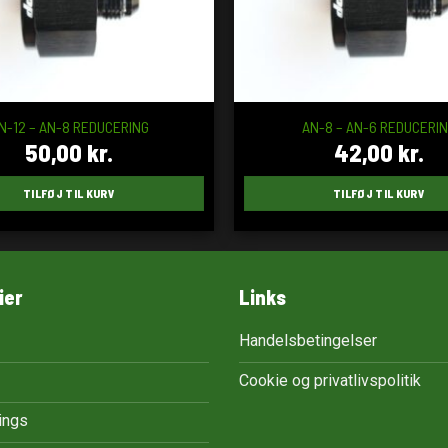
N-12 – AN-8 REDUCERING
AN-8 – AN-6 REDUCERI
50,00
kr.
42,00
kr.
TILFØJ TIL KURV
TILFØJ TIL KURV
ier
Links
Handelsbetingelser
Cookie og privatlivspolitik
tings