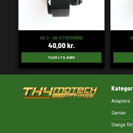
AN-3 – AN-6 FORØGNING
A
40,00
kr.
TILFØJ TIL KURV
Kategor
Adaptere
Samler
Slange fit