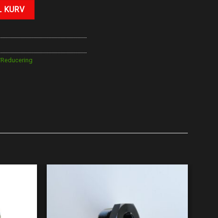
L KURV
/Reducering