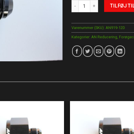
AN-8-AN-6 antal
TILFØJ TI
Varenummer (SKU):
AN919-12D
Kategorier:
AN Reducering
,
Forøger