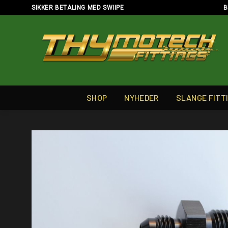
Skip
SIKKER BETALING MED SWIIPE
B
to
content
SHOP
NYHEDER
SLANGE FITT