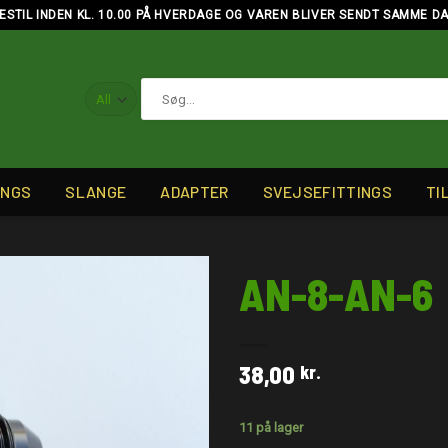
ESTIL INDEN KL. 10.00 PÅ HVERDAGE OG VAREN BLIVER SENDT SAMME D
Søg
efter:
INGS
SLANGE
ADAPTER
SVEJSEFITTINGS
TI
AN-8-AN-6
38,00
kr.
11 på lager