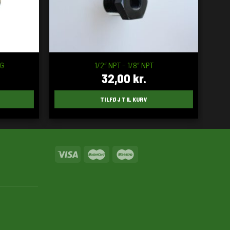
NG
1/2″ NPT – 1/8″ NPT
32,00
kr.
TILFØJ TIL KURV