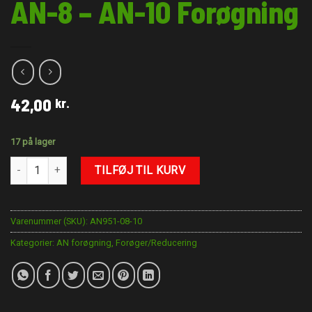
AN-8 – AN-10 Forøgning
42,00
kr.
17 på lager
AN-8 - AN-10 Forøgning antal
TILFØJ TIL KURV
Varenummer (SKU):
AN951-08-10
Kategorier:
AN forøgning
,
Forøger/Reducering