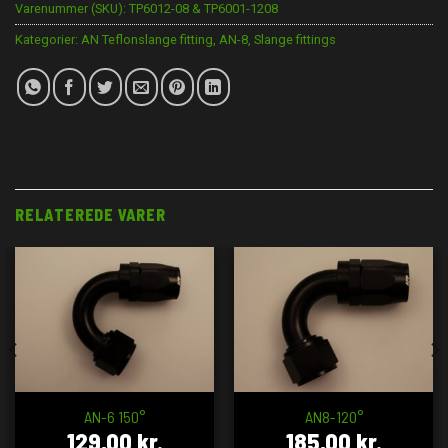
Varenummer (SKU):
TP6012-08 & TP6001-1208
Kategorier:
AN Teflonslange fitting
,
AN-8
,
Slange fittings
RELATEREDE VARER
AN-6 150°
AN8-120°
129,00
kr.
185,00
kr.