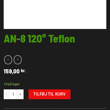
AN-8 120° Teflon
159,00
kr.
14 på lager
AN-8 120° Teflon antal
TILFØJ TIL KURV