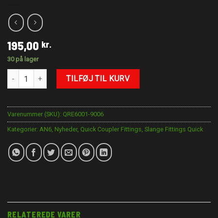
195,00
kr.
30 på lager
AN-6 90° Slange fittings til AN-6 Quick hun antal
TILFØJ TIL KURV
Varenummer (SKU):
QRE6001-9006
Kategorier:
AN6
,
Nyheder
,
Quick Coupler Fittings
,
Slange Fittings Quick
RELATEREDE VARER