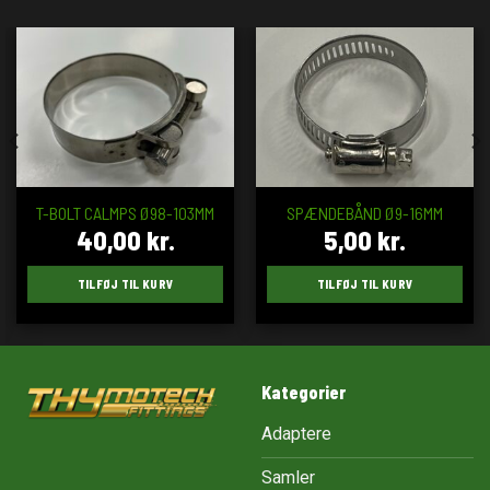
T-BOLT CALMPS Ø98-103MM
SPÆNDEBÅND Ø9-16MM
40,00
kr.
5,00
kr.
TILFØJ TIL KURV
TILFØJ TIL KURV
Kategorier
Adaptere
Samler