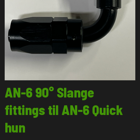
AN-6 90° Slange
fittings til AN-6 Quick
hun