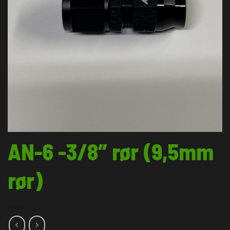
AN-6 -3/8″ rør (9,5mm
rør)