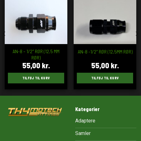
AN-8 – 1/2″ RØR (12,5 MM
AN-8 -1/2″ RØR (12,5MM RØR)
RØR)
55,00
kr.
55,00
kr.
TILFØJ TIL KURV
TILFØJ TIL KURV
Kategorier
Adaptere
Samler