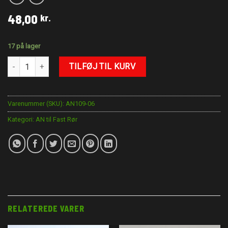
48,00
kr.
17 på lager
AN-6 -3/8" rør (9,5mm rør) antal
TILFØJ TIL KURV
Varenummer (SKU):
AN109-06
Kategori:
AN til Fast Rør
RELATEREDE VARER