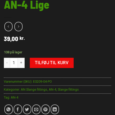
AN-4 Lige
39,00
kr.
108 på lager
AN-4 Lige antal
TILFØJ TIL KURV
Varenummer (SKU):
E0209-04-PO
Kategorier:
AN Slange fittings
,
AN-4
,
Slange fittings
Tag:
AN-4