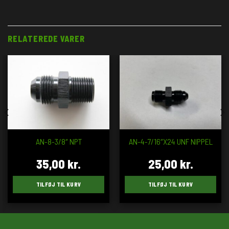
RELATEREDE VARER
AN-8-3/8″ NPT
AN-4-7/16″X24 UNF NIPPEL
35,00
kr.
25,00
kr.
TILFØJ TIL KURV
TILFØJ TIL KURV