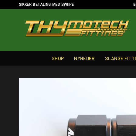
Skip
SIKKER BETALING MED SWIIPE
B
to
content
SHOP
NYHEDER
SLANGE FITT