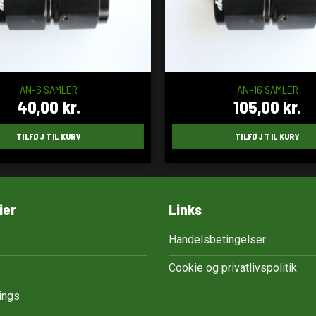
AN-6 SAMLER
AN-16 SAMLER
40,00
kr.
105,00
kr.
TILFØJ TIL KURV
TILFØJ TIL KURV
ier
Links
Handelsbetingelser
Cookie og privatlivspolitik
tings