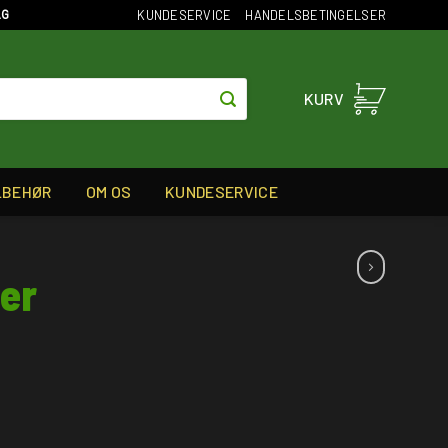
KUNDESERVICE
HANDELSBETINGELSER
AG
KURV
LBEHØR
OM OS
KUNDESERVICE
er