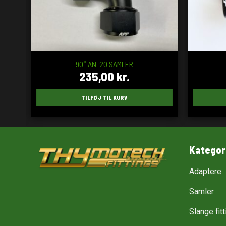
90° AN-20 SAMLER
235,00
kr.
TILFØJ TIL KURV
Kategor
Adaptere
Samler
Slange fit