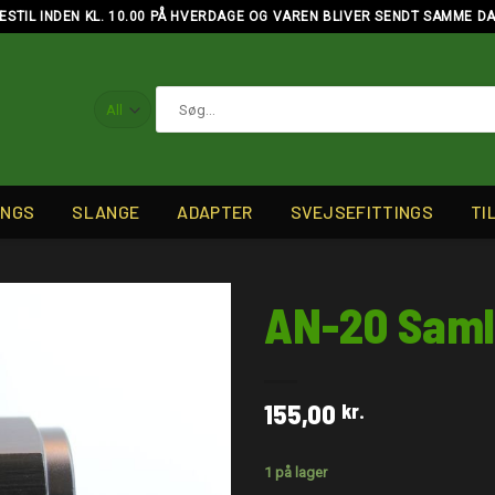
ESTIL INDEN KL. 10.00 PÅ HVERDAGE OG VAREN BLIVER SENDT SAMME D
Søg
efter:
INGS
SLANGE
ADAPTER
SVEJSEFITTINGS
TI
AN-20 Saml
155,00
kr.
1 på lager