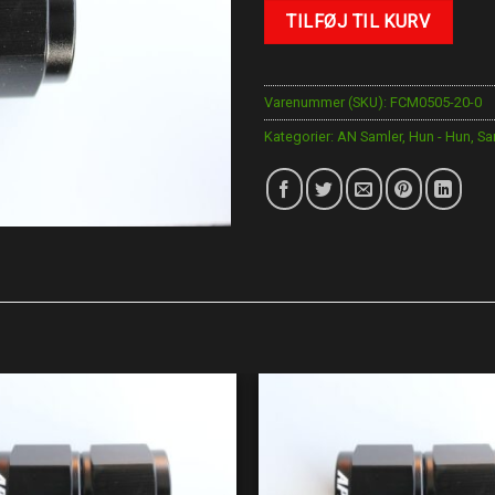
TILFØJ TIL KURV
Varenummer (SKU):
FCM0505-20-0
Kategorier:
AN Samler
,
Hun - Hun
,
Sa