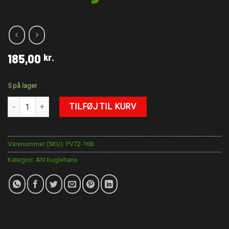
185,00
kr.
5 på lager
AN-16 Kuglehane antal
TILFØJ TIL KURV
Varenummer (SKU):
PV72-16B
Kategori:
AN Kuglehane