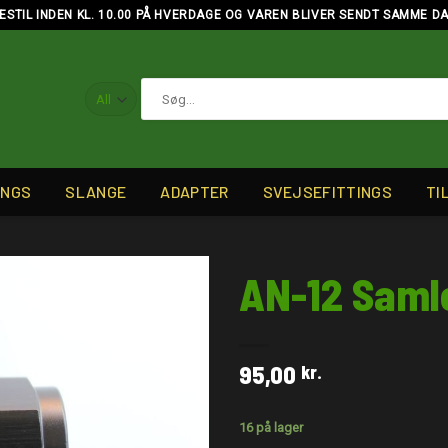
ESTIL INDEN KL. 10.00 PÅ HVERDAGE OG VAREN BLIVER SENDT SAMME D
Søg
efter:
INGS
SLANGE
ADAPTER
SVEJSEFITTINGS
TI
AN-12 Saml
95,00
kr.
16 på lager