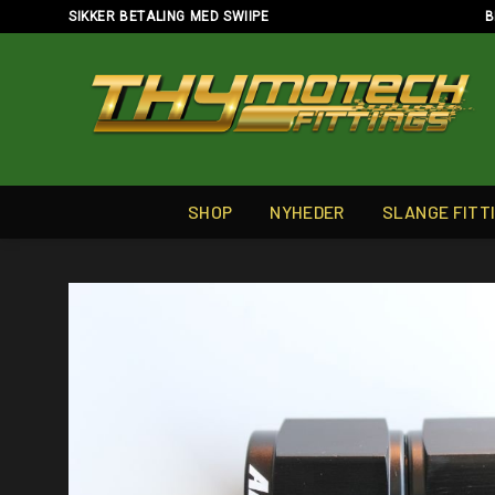
Skip
SIKKER BETALING MED SWIIPE
B
to
content
SHOP
NYHEDER
SLANGE FITT