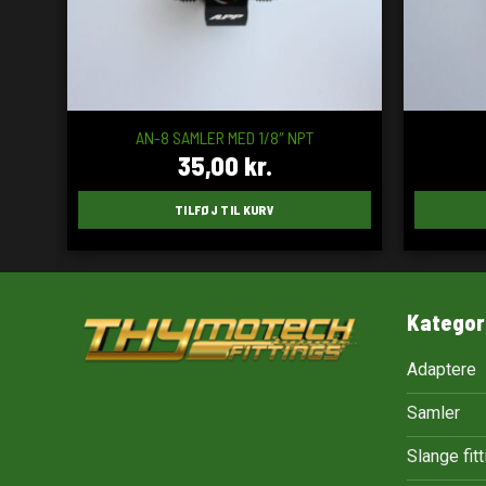
AN-8 SAMLER MED 1/8″ NPT
35,00
kr.
TILFØJ TIL KURV
Kategor
Adaptere
Samler
Slange fit