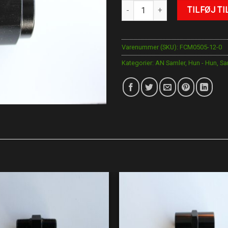
AN-12 Samler antal
TILFØJ TI
Varenummer (SKU):
FCM0505-12-0
Kategorier:
AN Samler
,
Hun - Hun
,
Sa