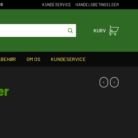
KUNDESERVICE
HANDELSBETINGELSER
AG
KURV
LBEHØR
OM OS
KUNDESERVICE
er