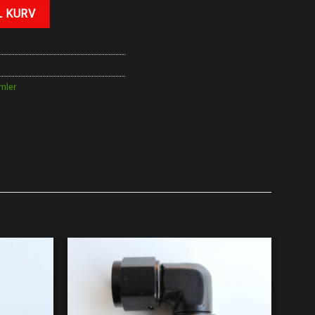
L KURV
mler