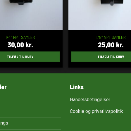
1/4″ NPT SAMLER
1/8″ NPT SAMLER
30,00
kr.
25,00
kr.
TILFØJ TIL KURV
TILFØJ TIL KURV
ier
Links
Handelsbetingelser
Cookie og privatlivspolitik
tings