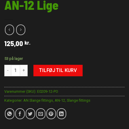
AN-12 Lige
125,00
kr.
53 på lager
AN-12 Lige antal
TILFØJ TIL KURV
Varenummer (SKU):
E0209-12-PO
Kategorier:
AN Slange fittings
,
AN-12
,
Slange fittings