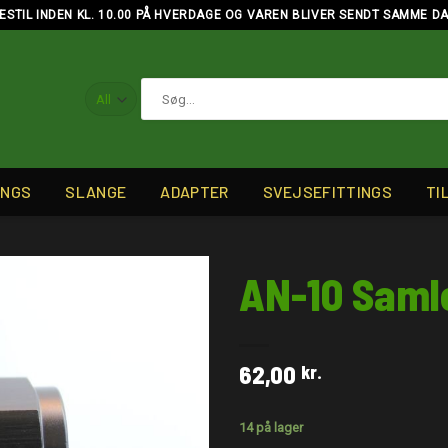
ESTIL INDEN KL. 10.00 PÅ HVERDAGE OG VAREN BLIVER SENDT SAMME D
Søg
efter:
INGS
SLANGE
ADAPTER
SVEJSEFITTINGS
TI
AN-10 Saml
62,00
kr.
14 på lager