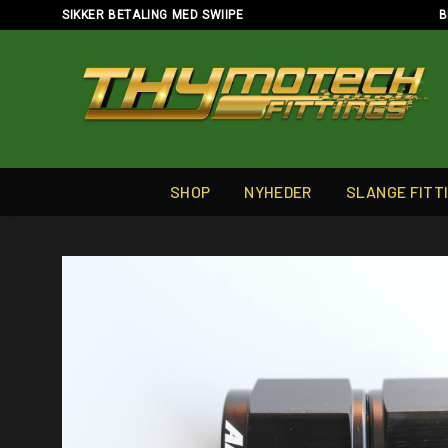
Skip
SIKKER BETALING MED SWIIPE
B
to
content
SHOP
NYHEDER
SLANGE FITT