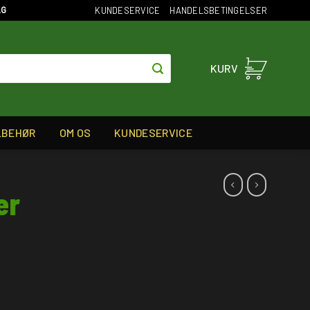
KUNDESERVICE
HANDELSBETINGELSER
AG
KURV
LBEHØR
OM OS
KUNDESERVICE
er