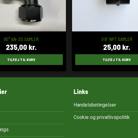
90° AN-20 SAMLER
1/8″ NPT SAMLER
235,00
kr.
25,00
kr.
TILFØJ TIL KURV
TILFØJ TIL KURV
ier
Links
Handelsbetingelser
Cookie og privatlivspolitik
tings