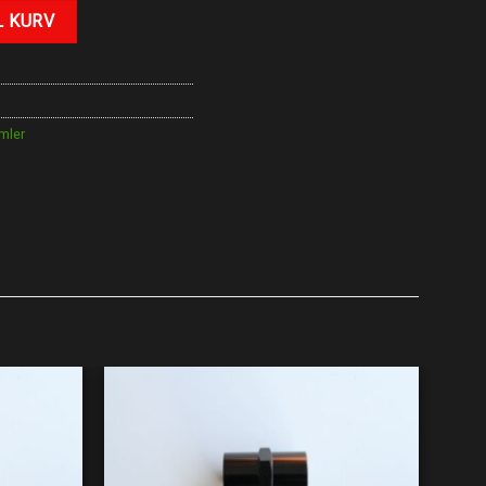
L KURV
mler