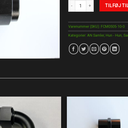
AN-10 Samler antal
TILFØJ TI
Varenummer (SKU):
FCM0505-10-0
Kategorier:
AN Samler
,
Hun - Hun
,
Sa